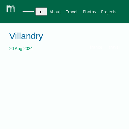
◐
About
Travel
Photos
Projects
Villandry
france
travel
20 Aug 2024